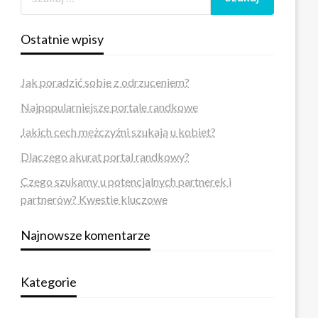
Ostatnie wpisy
Jak poradzić sobie z odrzuceniem?
Najpopularniejsze portale randkowe
Jakich cech mężczyźni szukają u kobiet?
Dlaczego akurat portal randkowy?
Czego szukamy u potencjalnych partnerek i
partnerów? Kwestie kluczowe
Najnowsze komentarze
Kategorie