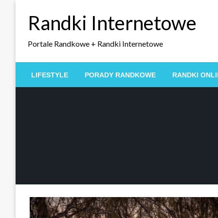
Skip
Randki Internetowe
to
content
Portale Randkowe + Randki Internetowe
LIFESTYLE
PORADY RANDKOWE
RANDKI ONLI