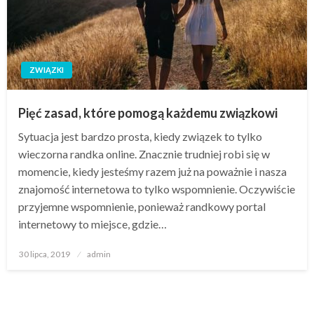
ZWIĄZKI
Pięć zasad, które pomogą każdemu związkowi
Sytuacja jest bardzo prosta, kiedy związek to tylko
wieczorna randka online. Znacznie trudniej robi się w
momencie, kiedy jesteśmy razem już na poważnie i nasza
znajomość internetowa to tylko wspomnienie. Oczywiście
przyjemne wspomnienie, ponieważ randkowy portal
internetowy to miejsce, gdzie…
Opublikowane
30 lipca, 2019
admin
w