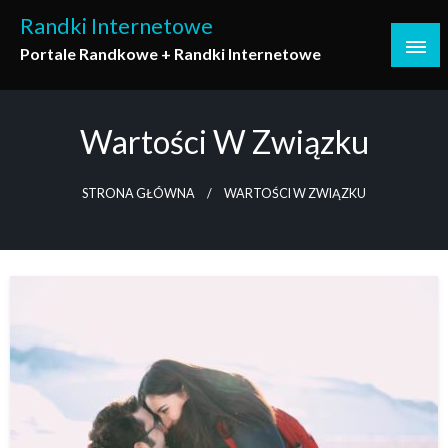
Skip
Randki Internetowe
to
Portale Randkowe + Randki Internetowe
content
Wartości W Związku
STRONA GŁÓWNA
WARTOŚCI W ZWIĄZKU