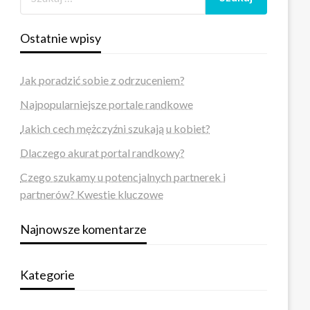
Ostatnie wpisy
Jak poradzić sobie z odrzuceniem?
Najpopularniejsze portale randkowe
Jakich cech mężczyźni szukają u kobiet?
Dlaczego akurat portal randkowy?
Czego szukamy u potencjalnych partnerek i
partnerów? Kwestie kluczowe
Najnowsze komentarze
Kategorie