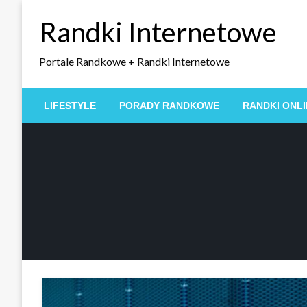
Skip
Randki Internetowe
to
content
Portale Randkowe + Randki Internetowe
LIFESTYLE
PORADY RANDKOWE
RANDKI ONLI