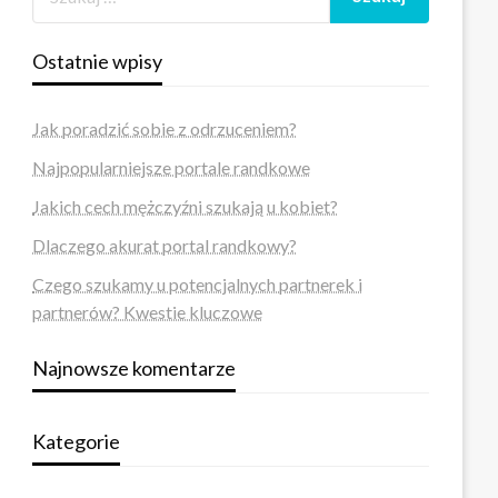
Ostatnie wpisy
Jak poradzić sobie z odrzuceniem?
Najpopularniejsze portale randkowe
Jakich cech mężczyźni szukają u kobiet?
Dlaczego akurat portal randkowy?
Czego szukamy u potencjalnych partnerek i
partnerów? Kwestie kluczowe
Najnowsze komentarze
Kategorie