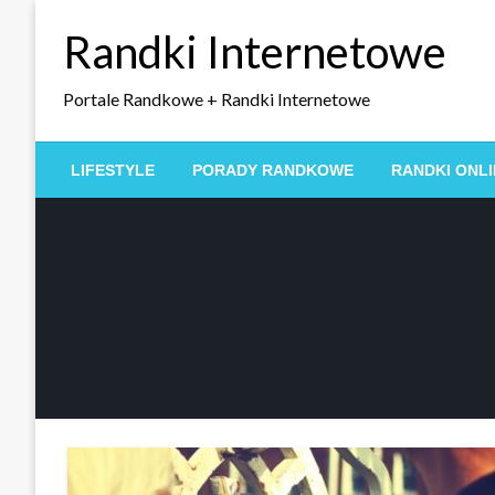
Skip
Randki Internetowe
to
content
Portale Randkowe + Randki Internetowe
LIFESTYLE
PORADY RANDKOWE
RANDKI ONLI