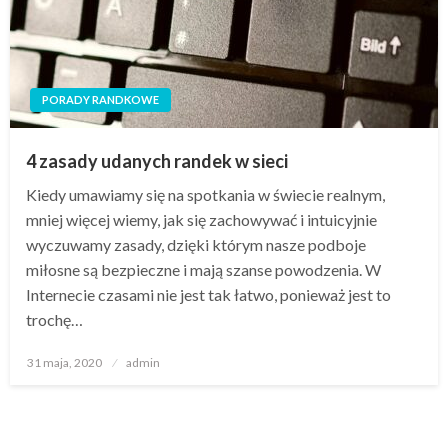
PORADY RANDKOWE
4 zasady udanych randek w sieci
Kiedy umawiamy się na spotkania w świecie realnym,
mniej więcej wiemy, jak się zachowywać i intuicyjnie
wyczuwamy zasady, dzięki którym nasze podboje
miłosne są bezpieczne i mają szanse powodzenia. W
Internecie czasami nie jest tak łatwo, ponieważ jest to
trochę…
Opublikowane
31 maja, 2020
admin
w