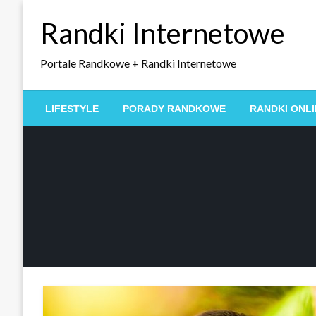
Skip
Randki Internetowe
to
content
Portale Randkowe + Randki Internetowe
LIFESTYLE
PORADY RANDKOWE
RANDKI ONLI