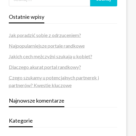
Ostatnie wpisy
Jak poradzić sobie z odrzuceniem?
Najpopularniejsze portale randkowe
Jakich cech mężczyźni szukają u kobiet?
Dlaczego akurat portal randkowy?
Czego szukamy u potencjalnych partnerek i
partnerów? Kwestie kluczowe
Najnowsze komentarze
Kategorie