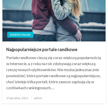
RANDKI ONLINE
Najpopularniejsze portale randkowe
Portale randkowe cieszą się coraz większą popularnością
w Internecie, a z roku na rok zdobywają coraz większą
rzeszę nowych użytkowników. Nie można jednoznacznie
powiedzieć, które portale randkowe są najpopularniejsze,
choć istnieje kilka portali, które zawsze zapisują się w
czołówkach rankingowych….
Opublikowane
29 grudnia, 2021
admin
w