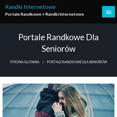
Skip
Randki Internetowe
to
Portale Randkowe + Randki Internetowe
content
Portale Randkowe Dla
Seniorów
STRONA GŁÓWNA
PORTALE RANDKOWE DLA SENIORÓW