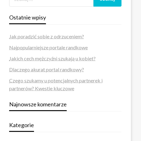
Ostatnie wpisy
Jak poradzić sobie z odrzuceniem?
Najpopularniejsze portale randkowe
Jakich cech mężczyźni szukają u kobiet?
Dlaczego akurat portal randkowy?
Czego szukamy u potencjalnych partnerek i
partnerów? Kwestie kluczowe
Najnowsze komentarze
Kategorie