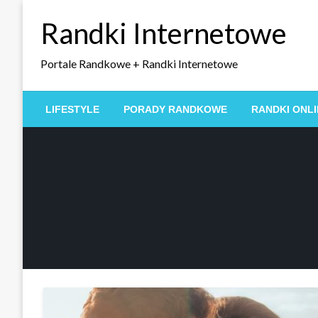
Skip
Randki Internetowe
to
content
Portale Randkowe + Randki Internetowe
LIFESTYLE
PORADY RANDKOWE
RANDKI ONLI